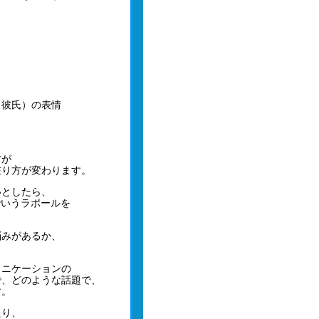
（彼氏）の表情
方が
在り方が変わります。
いとしたら、
でいうラポールを
悩みがあるか、
ュニケーションの
で、どのような話題で、
す。
たり、