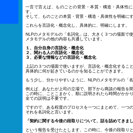
一言で言えば、ものごとの背景・本質・構造・具体性に
す。
そして、ものごとの本質・背景・構造・具体性を明確に
これらを言語化・概念化し、具体的に、明確にします。
NLPのメタモデルの「名詞化」は、大きく３つの場面で
メタモデルの他の内容も共通しています。
１、自分自身の言語化・概念化
２、関わる人の言語化・概念化
３、必要な情報などの言語化・概念化
上記の３つの場面で使いますが、言語化・概念化するこ
具体的に何が起きているのかを知ることができます。
もう少し、分かりやすいように、NLPのメタモデルの「
例えば、あなたが上司の立場で、部下から商談の報告を
この時に、ことこまかく、順に説明されたら時間がかか
全ての説明は不要です。
ですので、ある程度のプロセスを一つにまとめて、一つ
それを名詞化と言います。
「契約に関する今後の段取りについて、話を詰めてきま
という報告を受けたとします。この時に、今後の段取り