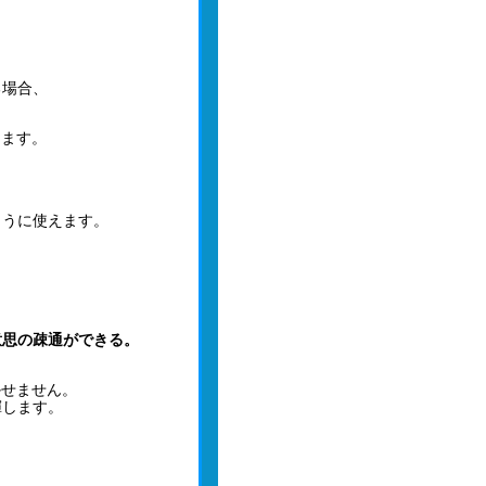
、
。
る場合、
します。
ように使えます。
意思の疎通ができる。
かせません。
揮します。