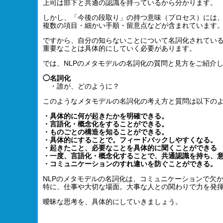
上司は部下と共通の認識を持っているから分かります。
しかし、「今後の段取り」の持つ意味（プロセス）には
複数の項目・細かい手順・留意点などが含まれています
ですから、自分の知らないことについて名詞化されてい
重要なことは具体的にしていく必要があります。
では、NLPのメタモデルの名詞化の質問と見方をご紹介
◯名詞化
・誰が、どのように？
このようなメタモデルの名詞化の考え方と質問は以下の
・具体的に何が起きたかを明確できる。
・言語化・概念化をすることができる。
・ものごとの構造を知ることができる。
・具体的にすることで。フィードバックしやすくなる。
・起きたこと、必要なことを具体的に聞くことができる
・一度、言語化・概念化することで、共通認識を持ち、
・コミュニケーションのすれ違いを防ぐことができる。
NLPのメタモデルの名詞化は、コミュニケーションで欠
特に、仕事や大切な場面。大事な人との関わりで力を発
曖昧な思考を、具体的にしていきましょう。