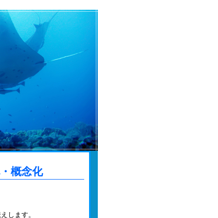
・概念化
。
伝えします。